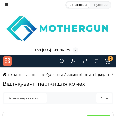
Українська
Русский
+38 (093) 109-84-79
0
Дім і сад
Догляд за будинком
Захист від комах і гризунів
Відлякувачі і пастки для комах
За замовчуванням
15