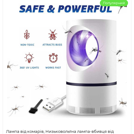
Популярний
Лампа від комарів, Низьковольтна лампа-вбивця від