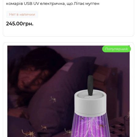
комарів USB UV електрична, що Літає мугген
Нет в наличии
245.00грн.
Популярний