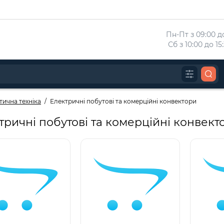
Пн-Пт з 09:00 до
 Сб з 10:00 до 1
тична техніка
Електричні побутові та комерційні конвектори
тричні побутові та комерційні конвект
Популярний
Популя
0 Battery Usage 3.7v
18650 Battery Usage 3.7v