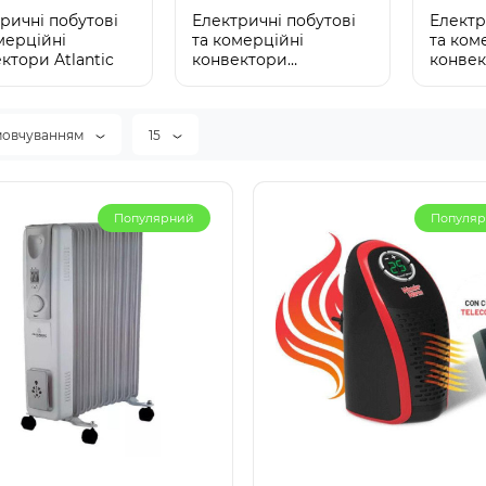
0mAh PURPLE
5000mAh PINK
ричні побутові
Електричні побутові
Електр
мерційні
та комерційні
та ком
ктори Atlantic
конвектори
конвек
CROWNBERG
в наличии
Нет в наличии
7
LKJ87
мовчуванням
15
уляторна батарея 18650
Акумуляторна батарея 18
га: 3.7v Ємність: 3000
Напруга: 3.7v Ємність: 500
mah..
Популярний
Популя
0
0
00грн.
200.00грн.
Популярний
Популя