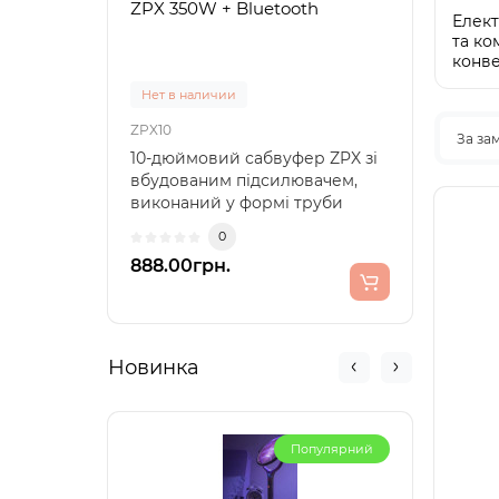
ZPX 350W + Bluetooth
300
Елект
та ко
конве
Нет в наличии
Нет 
ZPX10
PUR3
За за
10-дюймовий сабвуфер ZPX зі
Акум
вбудованим підсилювачем,
Напру
виконаний у формі труби
mah..
("boombox"), забезпечує..
0
888.00грн.
157.
Новинка
Популярний