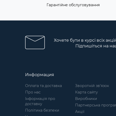
Гарантійне обслуговування
Хочете бути в курсі всіх акц
Підпишіться на на
Информация
Оплата та доставка
Зворотній зв’язок
Про нас
Карта сайту
Інформація про
Виробники
доставку
Партнерська програ
Політика безпеки
Акції