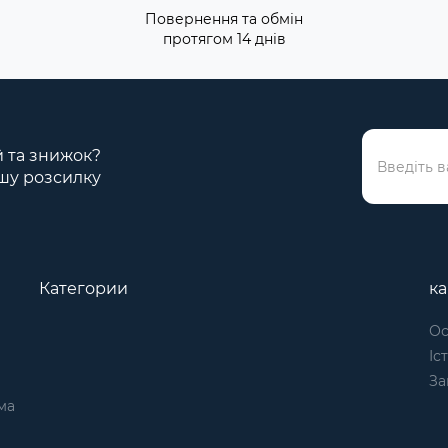
Повернення та обмін
протягом 14 днів
ій та знижок?
шу розсилку
Категории
к
Ос
Іс
За
ма