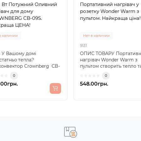
 Вт Потужний Оливний
Портативний нагрівач у
івач для дому
розетку Wonder Warm з
WNBERG CB-09S.
пультом. Найкраща ціна!
а LED/UV проти комах
Набір для чищення
краща ЦЕНА!
онячній батареї
навушників, оптики,
клавіатури
в наличии
Нет в наличии
явності
В наявності
9131
3456
000493920
 У Вашому домі
ОПИС ТОВАРУ Портатив
статньо тепла?
нагрівач Wonder Warm з
а від комарів LED газон
Багатофункціональний на
 конвектор Crownberg CB-
пультом створить тепло т
nso LM3408 з вимикачем
для чищення гаджетів Q20
е, що вам потрібно. Він з
затишок у ванній, спальні, 
начена для відлякування
незамінний інструмент д
0
0
нищення комах..
догляду за вашими..
0
0
.00грн.
548.00грн.
00грн.
410.00грн.