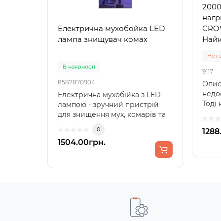
2000
нагр
CRO
Електрична мухобойка LED
Ламп
Най
лампа знищувач комах
на с
Нет 
В наявності
В на
9117
8587870904
00974
Опис
недо
Електрична мухобійка з LED
Ламп
Тоді
лампою - зручний пристрій
Lema
09S т
для знищення мух, комарів та
приз
ус..
інших комах, викон..
та з
0
1288
1504.00грн.
315.