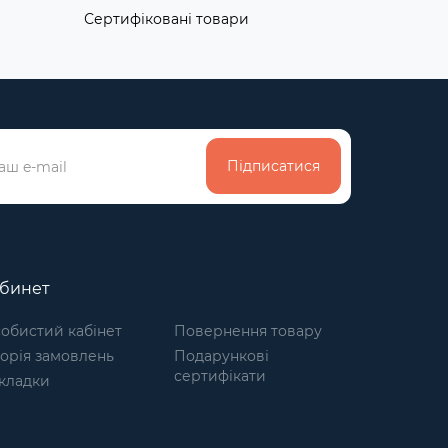
Сертифіковані товари
Підписатися
абинет
обистий кабінет
Повернення товару
торія замовлень
Подарункові
сертифікати
кладки